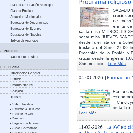
Programa religioso
Plan de Ordenación Municipal
SÁBADO D
Plan de Empleo
crucis de
Acuerdos Municipales
de marzo
Buscador de Documentos
ermita de
Buscador de Eventos
santa misa MIÉRCOLES SANT
Buscador de Noticias
santa misa JUEVES SANTO (
Tablón de Anuncios
desde la ermita de la Sole
traslado del Stmo. 22:00 
Neolítico
Procesión de la Pasión VI
Yacimiento de sílex
crucis desde la iglesia 13:
Santos oficio...
Leer Más
El Pueblo
Información General
|
Formación "
04-03-2026
Historia
"
Entorno Natural
Callejero
Romancos, 
colaboraci
Turismo
TIC incluy
Video Turístico
meta la inc
Patrimonio Religioso
Leer Más
Patrimonio Civil
Fuentes
Lugares de Interés
|
La XVI edici
11-02-2026
Áreas Recreativas
ya tiene fecha y estren
Parajes Naturales