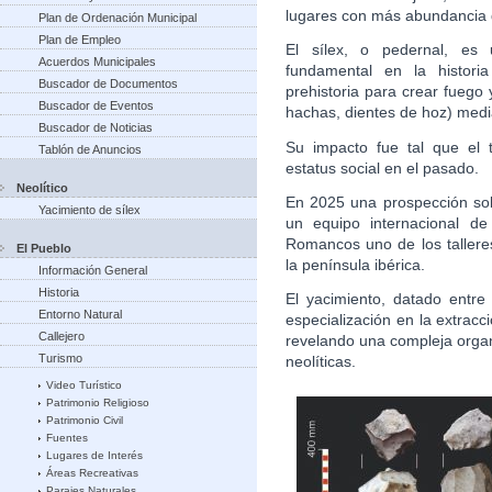
lugares con más abundancia d
Plan de Ordenación Municipal
Plan de Empleo
El sílex, o pedernal, es
Acuerdos Municipales
fundamental en la historia
Buscador de Documentos
prehistoria para crear fuego 
Buscador de Eventos
hachas, dientes de hoz) mediant
Buscador de Noticias
Su impacto fue tal que el 
Tablón de Anuncios
estatus social en el pasado.
Neolítico
En 2025 una prospección sob
Yacimiento de sílex
un equipo internacional d
Romancos uno de los talleres
El Pueblo
la península ibérica.
Información General
Historia
El yacimiento, datado entre 
Entorno Natural
especialización en la extrac
Callejero
revelando una compleja organ
Turismo
neolíticas.
Video Turístico
Patrimonio Religioso
Patrimonio Civil
Fuentes
Lugares de Interés
Áreas Recreativas
Parajes Naturales