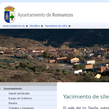
www.romancos.es
Neolítico
Yacimiento de sílex
Ayuntamiento
Saludo del Alcalde
Yacimiento de síl
Equipo de Gobierno
Bandos
El valle del río Tajuña, sob
Trámites y Gestiones