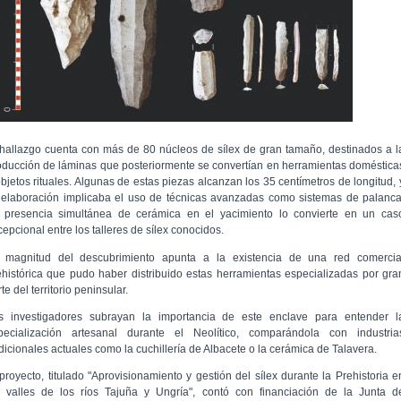
 hallazgo cuenta con más de 80 núcleos de sílex de gran tamaño, destinados a l
oducción de láminas que posteriormente se convertían en herramientas doméstica
objetos rituales. Algunas de estas piezas alcanzan los 35 centímetros de longitud, 
 elaboración implicaba el uso de técnicas avanzadas como sistemas de palanca
 presencia simultánea de cerámica en el yacimiento lo convierte en un cas
epcional entre los talleres de sílex conocidos.
 magnitud del descubrimiento apunta a la existencia de una red comercia
ehistórica que pudo haber distribuido estas herramientas especializadas por gra
te del territorio peninsular.
s investigadores subrayan la importancia de este enclave para entender l
pecialización artesanal durante el Neolítico, comparándola con industria
adicionales actuales como la cuchillería de Albacete o la cerámica de Talavera.
 proyecto, titulado "Aprovisionamiento y gestión del sílex durante la Prehistoria e
s valles de los ríos Tajuña y Ungría", contó con financiación de la Junta d