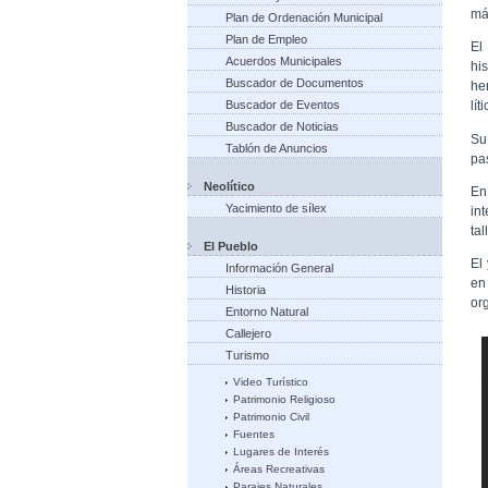
má
Plan de Ordenación Municipal
Plan de Empleo
El
Acuerdos Municipales
hi
Buscador de Documentos
he
Buscador de Eventos
líti
Buscador de Noticias
Su
Tablón de Anuncios
pa
Neolítico
En
Yacimiento de sílex
in
tal
El Pueblo
El
Información General
en
Historia
or
Entorno Natural
Callejero
Turismo
Video Turístico
Patrimonio Religioso
Patrimonio Civil
Fuentes
Lugares de Interés
Áreas Recreativas
Parajes Naturales