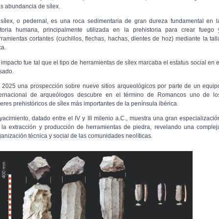
s abundancia de sílex.
 sílex, o pedernal, es una roca sedimentaria de gran dureza fundamental en l
storia humana, principalmente utilizada en la prehistoria para crear fuego 
rramientas cortantes (cuchillos, flechas, hachas, dientes de hoz) mediante la tall
ca.
 impacto fue tal que el tipo de herramientas de sílex marcaba el estatus social en e
sado.
 2025 una prospección sobre nueve sitios arqueológicos por parte de un equip
ternacional de arqueólogos descubre en el término de Romancos uno de lo
leres prehistóricos de sílex más importantes de la península ibérica.
 yacimiento, datado entre el IV y III milenio a.C., muestra una gran especializació
 la extracción y producción de herramientas de piedra, revelando una complej
ganización técnica y social de las comunidades neolíticas.