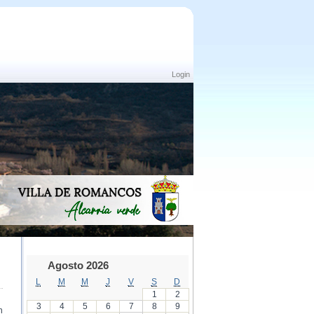
Login
Agosto 2026
L
M
M
J
V
S
D
1
2
3
4
5
6
7
8
9
n