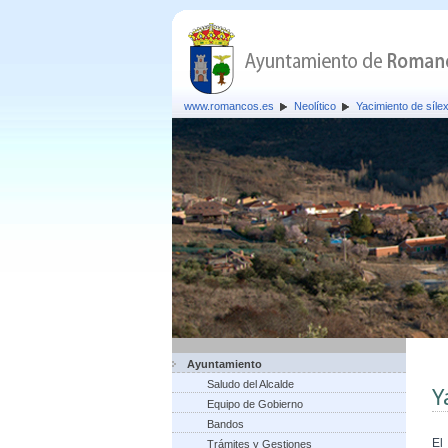
www.romancos.es
Neolítico
Yacimiento de síle
Ayuntamiento
Saludo del Alcalde
Y
Equipo de Gobierno
Bandos
El
Trámites y Gestiones