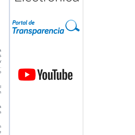
a
s
y
.
o
l
n
a
s
n
e