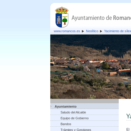
www.romancos.es
Neolítico
Yacimiento de síle
Ayuntamiento
Saludo del Alcalde
Y
Equipo de Gobierno
Bandos
El
Trámites y Gestiones