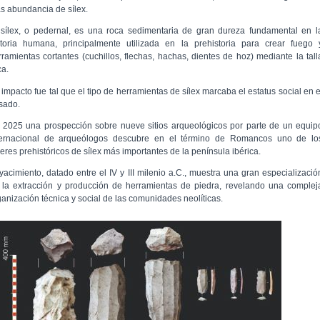
s abundancia de sílex.
 sílex, o pedernal, es una roca sedimentaria de gran dureza fundamental en l
storia humana, principalmente utilizada en la prehistoria para crear fuego 
rramientas cortantes (cuchillos, flechas, hachas, dientes de hoz) mediante la tall
ca.
 impacto fue tal que el tipo de herramientas de sílex marcaba el estatus social en e
sado.
 2025 una prospección sobre nueve sitios arqueológicos por parte de un equip
ternacional de arqueólogos descubre en el término de Romancos uno de lo
leres prehistóricos de sílex más importantes de la península ibérica.
 yacimiento, datado entre el IV y III milenio a.C., muestra una gran especializació
 la extracción y producción de herramientas de piedra, revelando una complej
ganización técnica y social de las comunidades neolíticas.