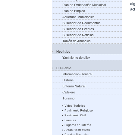
al
Plan de Ordenación Municipal
act
Plan de Empleo
Acuerdos Municipales
Buscador de Documentos
Buscador de Eventos
Buscador de Noticias
Tablón de Anuncios
Neolítico
Yacimiento de sílex
El Pueblo
Información General
Historia
Entorno Natural
Callejero
Turismo
Video Turístico
Patrimonio Religioso
Patrimonio Civil
Fuentes
Lugares de Interés
Áreas Recreativas
Parajes Naturales