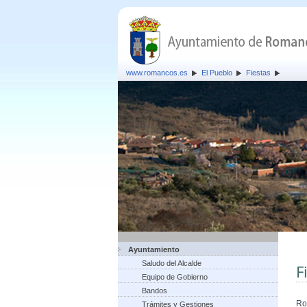
www.romancos.es
El Pueblo
Fiestas
Ayuntamiento
Saludo del Alcalde
F
Equipo de Gobierno
Bandos
Ro
Trámites y Gestiones