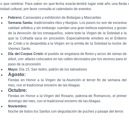
go que celebrar. Para saber en que fecha exacta tendrá lugar este año una fiesta 
ividad cultural, por favor consulta el calendario de eventos.
Febrero:
Carnavales y exhibición de Botargas y Mascaritas.
Semana Santa:
tradicionales ritos y liturgias. Los pasos no son de excesiva
calidad artística y sin embargo cuentan una gran belleza expresiva y gozan
de la devoción de los romaqueños, sobre todo la Virgen de la Soledad a la
que la Cofradía saca en procesión. Especialmente emotivo es el Entierro
de Cristo y la despedida a la Virgen en la ermita de la Soledad la noche de
Viernes Santo.
Día del Corpus Cristi:
el pueblo se engalana de flores y arcos de ramas de
árbol, con altares colocados en las calles decorados por los vecinos para el
paso de la procesión.
Mayo:
Día 15, San Isidro, patrón de los labradores
Agosto:
Fiestas en Honor a la Virgen de la Asunción el tercer fin de semana del
mes, con el tradicional encierro de las Aliagas.
Octubre:
Fiestas en Honor a la Virgen del Rosario, patrona de Romancos, el primer
domingo del mes, con el tradicional encierro de las Aliagas.
Noviembre:
Noche de todos los Santos con degustación de puches y pasaje del terror.