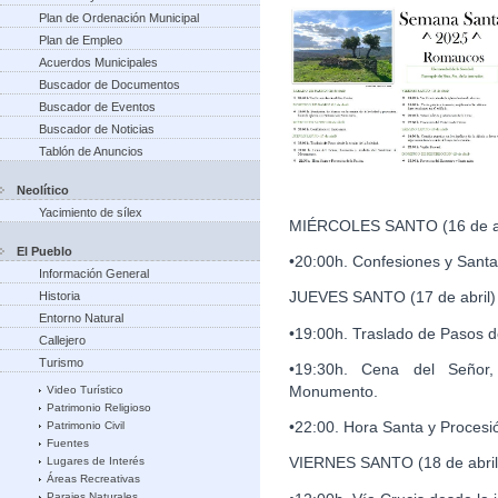
Plan de Ordenación Municipal
Plan de Empleo
Acuerdos Municipales
Buscador de Documentos
Buscador de Eventos
Buscador de Noticias
Tablón de Anuncios
Neolítico
Yacimiento de sílex
MIÉRCOLES SANTO (16 de ab
El Pueblo
•20:00h. Confesiones y Santa
Información General
JUEVES SANTO (17 de abril)
Historia
Entorno Natural
•19:00h. Traslado de Pasos d
Callejero
Turismo
•19:30h. Cena del Señor,
Monumento.
Video Turístico
Patrimonio Religioso
•22:00. Hora Santa y Procesió
Patrimonio Civil
Fuentes
VIERNES SANTO (18 de abril
Lugares de Interés
Áreas Recreativas
Parajes Naturales