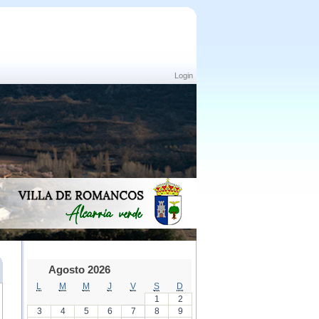
Login
Agosto 2026
L
M
M
J
V
S
D
1
2
3
4
5
6
7
8
9